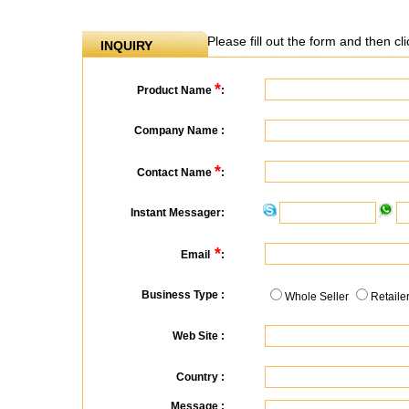
Please fill out the form and then c
INQUIRY
*
Product Name
:
Company Name :
*
Contact Name
:
Instant Messager:
*
Email
:
Business Type :
Whole Seller
Retaile
Web Site :
Country :
Message :