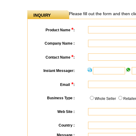
Please fill out the form and then c
INQUIRY
*
Product Name
:
Company Name :
*
Contact Name
:
Instant Messager:
*
Email
:
Business Type :
Whole Seller
Retaile
Web Site :
Country :
Message :